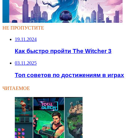
НЕ ПРОПУСТИТЕ
19.11.2024
Как быстро пройти The Witcher 3
03.11.2025
Топ советов по достижениям в играх
ЧИТАЕМОЕ