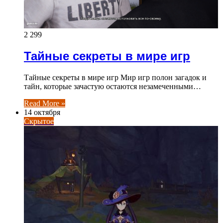
2 299
Тайные секреты в мире игр
Тайные секреты в мире игр Мир игр полон загадок и
тайн, которые зачастую остаются незамеченными…
Read More »
14 октября
Скрытое