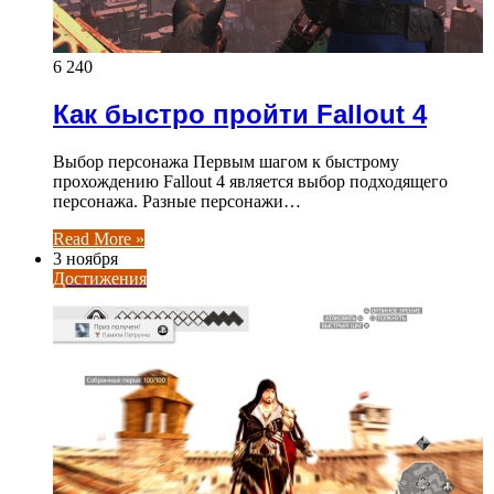
6 240
Как быстро пройти Fallout 4
Выбор персонажа Первым шагом к быстрому
прохождению Fallout 4 является выбор подходящего
персонажа. Разные персонажи…
Read More »
3 ноября
Достижения