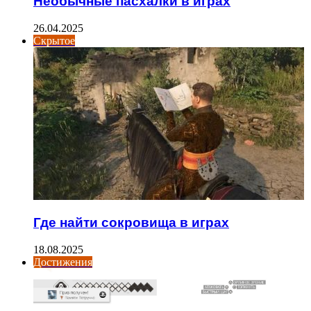
Необычные пасхалки в играх
26.04.2025
Скрытое
Где найти сокровища в играх
18.08.2025
Достижения