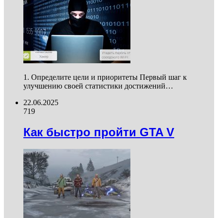
1. Определите цели и приоритеты Первый шаг к
улучшению своей статистики достижений…
22.06.2025
719
Как быстро пройти GTA V