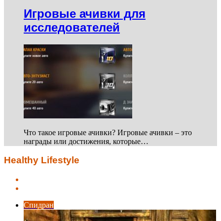
Игровые ачивки для
исследователей
Что такое игровые ачивки? Игровые ачивки – это
награды или достижения, которые…
Healthy Lifestyle
Previous
page
Next
page
Спидран