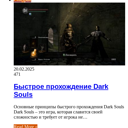
20.02.2025
471
Быстрое прохождение Dark
Souls
Основные принципы быстрого прохождения Dark Souls
Dark Souls – это игра, которая славится своей
сложностью и требует от игрока не…
Read More »