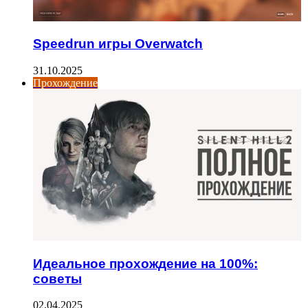
Speedrun игры Overwatch
31.10.2025
Прохождение
Идеальное прохождение на 100%:
советы
02.04.2025