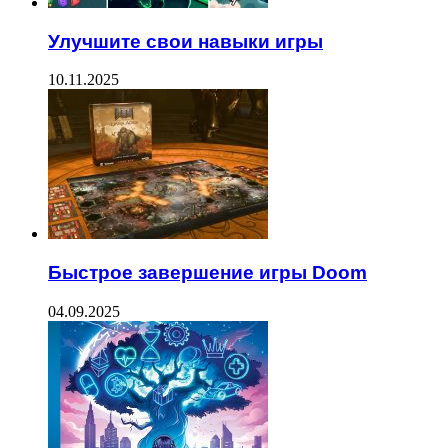
Улучшите свои навыки игры
10.11.2025
Быстрое завершение игры Doom
04.09.2025