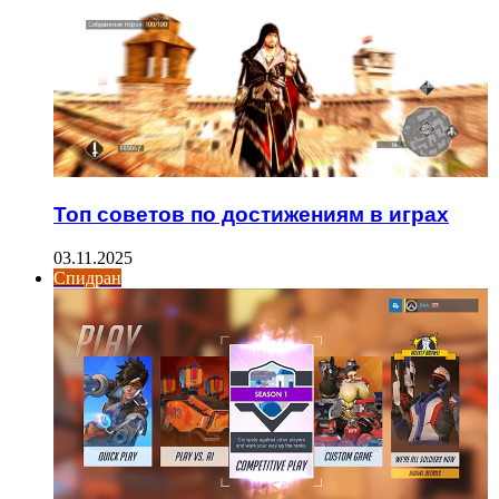
Топ советов по достижениям в играх
03.11.2025
Спидран