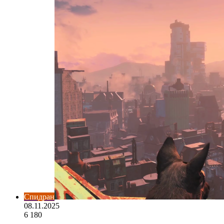
Спидран
08.11.2025
6 180