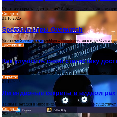
Что такое скрытые достижения? Скрытые достижения – это до
Спидран
31.10.2025
Speedrun игры Overwatch
Что такое Speedrun в игре Overwatch? Speedrun в игре Overwa
Достижения
27.10.2025
Как улучшить свою статистику дос
1. Определите цели и приоритеты Первый шаг к улучшению с
Скрытое
01.11.2025
Легендарные секреты в видеоиграх
Тайны и загадки в мире видеоигр В мире видеоигр существует
Спидран
29.09.2025