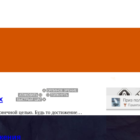
х
с конечной целью. Будь то достижение…
жения