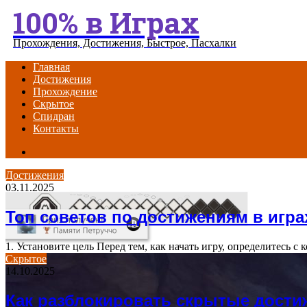
100% в Играх
Menu
Прохождения, Достижения, Быстрое, Пасхалки
Главная
Достижения
Прохождение
Скрытое
Спидран
Контакты
Search
for
Достижения
03.11.2025
Топ советов по достижениям в игра
1. Установите цель Перед тем, как начать игру, определитесь 
Скрытое
14.10.2025
Как разблокировать скрытые дости