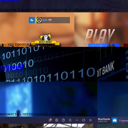
стижения в видеоиграх, которые не отображаются игроку…
tch — это прохождение игры с…
тижений
воей статистики достижений — определить, что…
 множество легендарных секретов и загадок,…