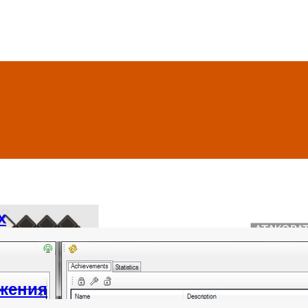
х
ижения