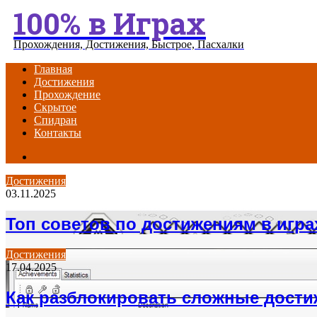
100% в Играх
Menu
Прохождения, Достижения, Быстрое, Пасхалки
Главная
Достижения
Прохождение
Скрытое
Спидран
Контакты
Search
for
Достижения
03.11.2025
Топ советов по достижениям в игра
Достижения
17.04.2025
Как разблокировать сложные дост