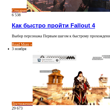
Спидран
6 538
Как быстро пройти Fallout 4
Выбор персонажа Первым шагом к быстрому прохождению
Read More »
3 ноября
Достижения
29 673