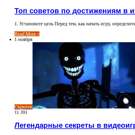
Топ советов по достижениям в и
1. Установите цель Перед тем, как начать игру, определи
Read More »
1 ноября
Скрытое
11 391
Легендарные секреты в видеоиг