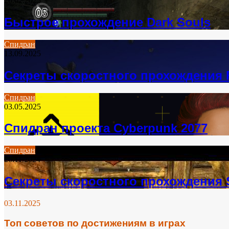
20.02.2025
Быстрое прохождение Dark Souls
Спидран
13.09.2025
Секреты скоростного прохождения F
Спидран
03.05.2025
Спидран проекта Cyberpunk 2077
Спидран
26.11.2024
Секреты скоростного прохождения 
03.11.2025
Топ советов по достижениям в играх