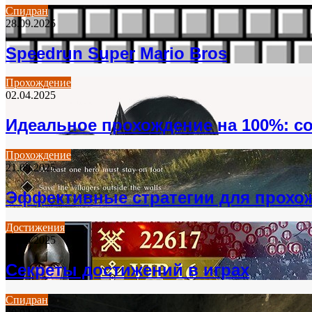
Спидран
28.09.2025
Speedrun Super Mario Bros
Прохождение
02.04.2025
Идеальное прохождение на 100%: с
Прохождение
21.09.2025
Эффективные стратегии для прохо
Достижения
17.08.2025
Секреты достижений в играх
Спидран