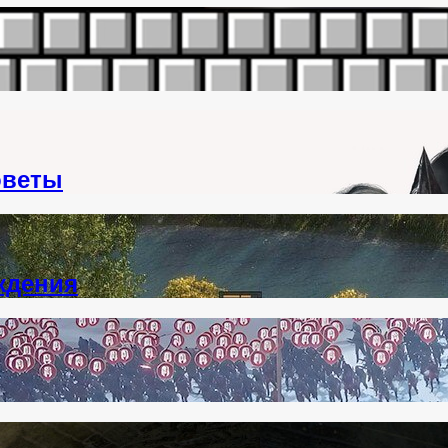
оветы
ждения